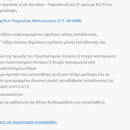
 εργασίας είναι Δευτέρα – Παρασκευή για 25 ώρες με €6,76 την
πρόσληψη.
διο Υπηρεσίας Νηπιαγωγού (Σ.Υ. 43/2008):
εξατάξιου αναγνωρισμένου σχολείου μέσης εκπαίδευσης.
Γ’ τάξης λυκείου δημόσιου σχολείου μέσης εκπαίδευσης της
ών της Αγωγής του Πανεπιστημίου Κύπρου ή πτυχίο νηπιαγωγού
κού Πανεπιστημίου Κύπρου ή πτυχίο νηπιαγωγού από
 Πανεπιστημίων Νόμο,
τιμο προσόν που αποκτήθηκε μετά από πλήρη φοίτηση είτε σε
 σε εγγεγραμμένη ιδιωτική σχολή τριτοβάθμιας εκπαίδευσης της
πό το ΚΥ.Σ.Α.Τ.Σ.
οσωπικότητα.
με τα καθήκοντα της θέσης θα θεωρηθούν ως επιπρόσθετο
σετε σε περίπτωση πρόσληψης: