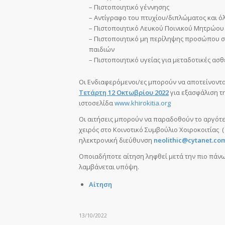
– Πιστοποιητικό γέννησης
– Αντίγραφο του πτυχίου/διπλώματος και 
– Πιστοποιητικό Λευκού Ποινικού Μητρώου
– Πιστοποιητικό μη περίληψης προσώπου σ
παιδιών
– Πιστοποιητικό υγείας για μεταδοτικές ασθ
Οι Ενδιαφερόμενοι/ες μπορούν να αποτείνοντα
Τετάρτη 12 Οκτωβρίου 2022
για εξασφάλιση τη
ιστοσελίδα
www.khirokitia.org
Οι αιτήσεις μπορούν να παραδοθούν το αργότε
χειρός στο Κοινοτικό Συμβούλιο Χοιροκοιτίας (
ηλεκτρονική διεύθυνση
neolithic
@
cytanet
.
co
Οποιαδήποτε αίτηση ληφθεί μετά την πιο πάνω
λαμβάνεται υπόψη.
Αίτηση
13/10/2022