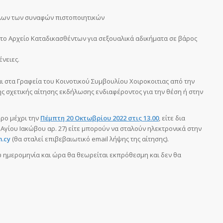
όλων των συναφών πιστοποιητικών
το Αρχείο Καταδικασθέντων για σεξουαλικά αδικήματα σε βάρος
ένειες.
ι στα Γραφεία του Κοινοτικού Συμβουλίου Χοιροκοιτιας από την
ς σχετικής αίτησης εκδήλωσης ενδιαφέροντος για την θέση ή στην
ρο μέχρι την
Πέμπτη 20 Οκτωβρίου 2022 στις 13.00
, είτε δια
 Αγίου Ιακώβου αρ. 27) είτε μπορούν να σταλούν ηλεκτρονικά στην
m
.
cy
(θα σταλεί επιβεβαιωτικό email λήψης της αίτησης).
 ημερομηνία και ώρα θα θεωρείται εκπρόθεσμη και δεν θα