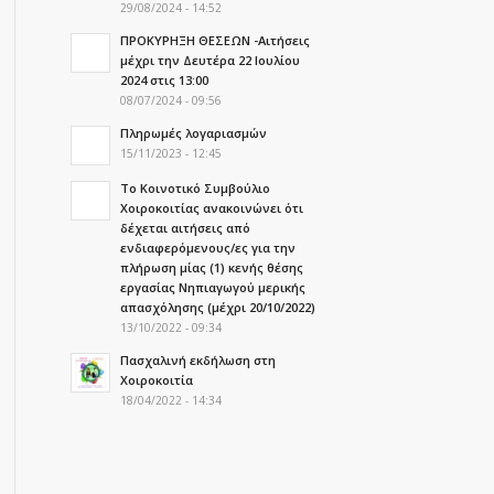
29/08/2024 - 14:52
ΠΡΟΚΥΡΗΞΗ ΘΕΣΕΩΝ -Αιτήσεις
μέχρι την Δευτέρα 22 Ιουλίου
2024 στις 13:00
08/07/2024 - 09:56
Πληρωμές λογαριασμών
15/11/2023 - 12:45
Τo Κοινοτικό Συμβούλιο
Χοιροκοιτίας ανακοινώνει ότι
δέχεται αιτήσεις από
ενδιαφερόμενους/ες για την
πλήρωση μίας (1) κενής θέσης
εργασίας Νηπιαγωγού μερικής
απασχόλησης (μέχρι 20/10/2022)
13/10/2022 - 09:34
Πασχαλινή εκδήλωση στη
Χοιροκοιτία
18/04/2022 - 14:34