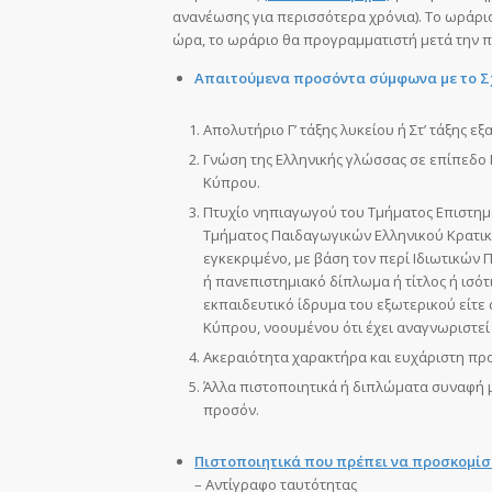
ανανέωσης για περισσότερα χρόνια). Το ωράριο
ώρα, το ωράριο θα προγραμματιστή μετά την 
Απαιτούμενα προσόντα σύμφωνα με το Σχέ
Απολυτήριο Γ’ τάξης λυκείου ή Στ’ τάξης 
Γνώση της Ελληνικής γλώσσας σε επίπεδο 
Κύπρου.
Πτυχίο νηπιαγωγού του Τμήματος Επιστημ
Τμήματος Παιδαγωγικών Ελληνικού Κρατι
εγκεκριμένο, με βάση τον περί Ιδιωτικών
ή πανεπιστημιακό δίπλωμα ή τίτλος ή ισό
εκπαιδευτικό ίδρυμα του εξωτερικού είτε
Κύπρου, νοουμένου ότι έχει αναγνωριστεί α
Ακεραιότητα χαρακτήρα και ευχάριστη πρ
Άλλα πιστοποιητικά ή διπλώματα συναφή 
προσόν.
Πιστοποιητικά που πρέπει να προσκομί
– Αντίγραφο ταυτότητας